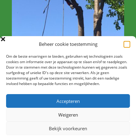
Beheer cookie toestemming
Kroonverankering door Peters
Om de beste ervaringen te bieden, gebruiken wij technologieën zoals
Bomenservice
cookies om informatie over je apparaat op te slaan en/of te raadplegen.
Door in te stemmen met deze technologieën kunnen wij gegevens zoals
15 juni 2020
Stefan
Nieuwtjes
surfgedrag of unieke ID's op deze site verwerken. Als je geen
toestemming geeft of uw toestemming intrekt, kan dit een nadelige
Kroonverankering door Peters Bomenservice In
invloed hebben op bepaalde functies en mogelijkheden.
sommige gevallen heeft een boom een plakoksel,
dit noemt men ook wel een kleeftak. Als 2 takken
Accepteren
uit dezelfde oksel te steil omhoog groeien kan een
plakoksel of kleeftak ontstaan. […]
Weigeren
Ga verder met lezen …
Bekijk voorkeuren